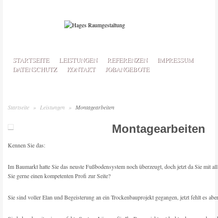
STARTSEITE
LEISTUNGEN
REFERENZEN
IMPRESSUM
DATENSCHUTZ
KONTAKT
JOBANGEBOTE
NAVIGATION MENU
Startseite
»
Leistungen
»
Montagearbeiten
Montagearbeiten
Kennen Sie das:
Im Baumarkt hatte Sie das neuste Fußbodensystem noch überzeugt, doch jetzt da Sie mit all d
Sie gerne einen kompetenten Profi zur Seite?
Sie sind voller Elan und Begeisterung an ein Trockenbauprojekt gegangen, jetzt fehlt es a